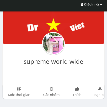
Khách mời
supreme world wide
Mốc thời gian
Các nhóm
Thích
Bạn bè