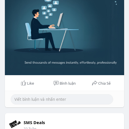
Like
Bình luận
Chia Sẻ
SMS Deals
22 Tuần