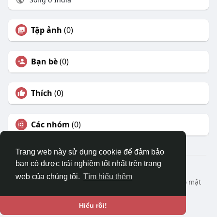
Tập ảnh
(0)
Bạn bè
(0)
Thích
(0)
Các nhóm
(0)
Trang web này sử dụng cookie để đảm bảo
bạn có được trải nghiệm tốt nhất trên trang
© 2026 DRVIET.COM
web của chúng tôi.
Tìm hiểu thêm
Nhà
Bao Quát
Liên hệ chúng tôi
Chính sách bảo mật
Điều khoản sử dụng
Yêu cầu hoàn lại
Blog
Ngôn ngữ
Hiểu rồi!