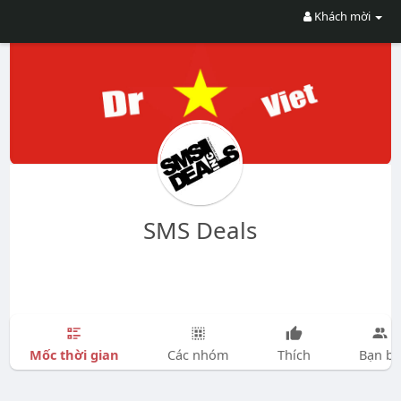
Khách mời
SMS Deals
Mốc thời gian
Các nhóm
Thích
Bạn bè