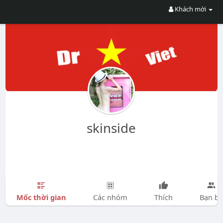
Khách mời
skinside
Mốc thời gian
Các nhóm
Thích
Bạn bè