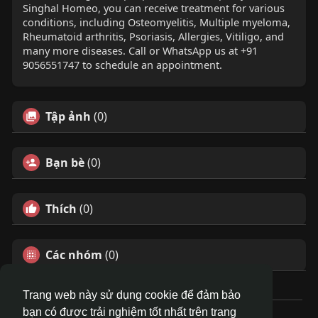
Singhal Homeo, you can receive treatment for various
conditions, including Osteomyelitis, Multiple myeloma,
Rheumatoid arthritis, Psoriasis, Allergies, Vitiligo, and
many more diseases. Call or WhatsApp us at +91
9056551747 to schedule an appointment.
Tập ảnh
(0)
Bạn bè
(0)
Thích
(0)
Các nhóm
(0)
Trang web này sử dụng cookie để đảm bảo
bạn có được trải nghiệm tốt nhất trên trang
© 2026 DRVIET.COM