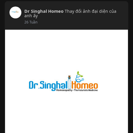
Dr Singhal Homeo
Thay đổi ảnh đại diện của
anh ấy
26 Tuần