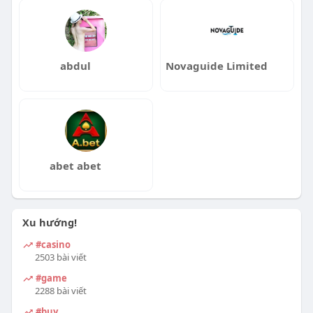
abdul
Novaguide Limited
abet abet
Xu hướng!
#casino
2503 bài viết
#game
2288 bài viết
#buy