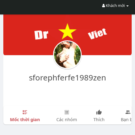
Khách mời
sforephferfe1989zen
Mốc thời gian
Các nhóm
Thích
Bạn bè