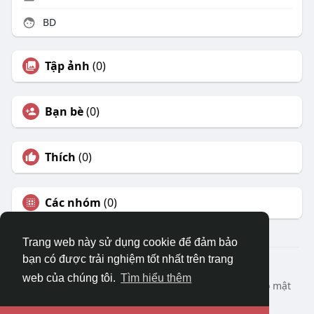
BD
Tập ảnh
(0)
Bạn bè
(0)
Thích
(0)
Các nhóm
(0)
Trang web này sử dụng cookie để đảm bảo
bạn có được trải nghiệm tốt nhất trên trang
© 2026 DRVIET.COM
web của chúng tôi.
Tìm hiểu thêm
Nhà
Bao Quát
Liên hệ chúng tôi
Chính sách bảo mật
Điều khoản sử dụng
Yêu cầu hoàn lại
Blog