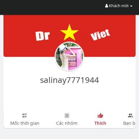
Khách mời
salinay7771944
Thích
Mốc thời gian
Các nhóm
Bạn bè