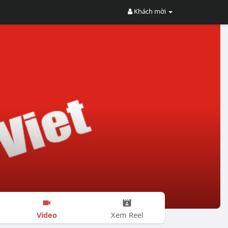
Khách mời
Video
Xem Reel