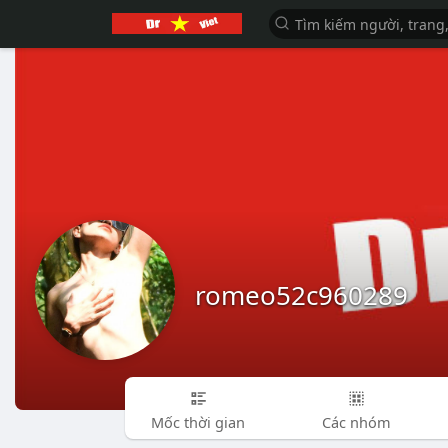
romeo52c960289
Mốc thời gian
Các nhóm