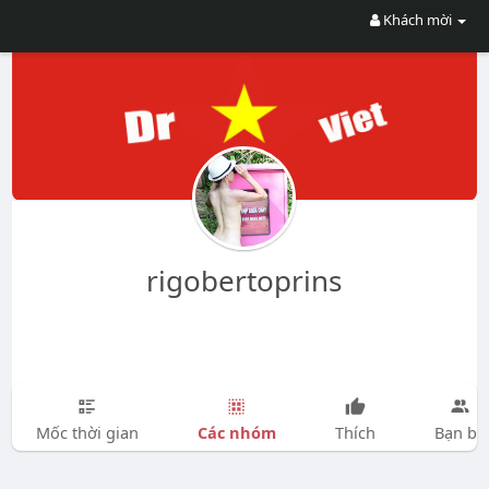
Khách mời
rigobertoprins
Các nhóm
Mốc thời gian
Thích
Bạn bè