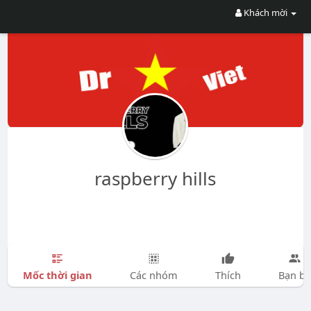
Khách mời
raspberry hills
Mốc thời gian
Các nhóm
Thích
Bạn bè