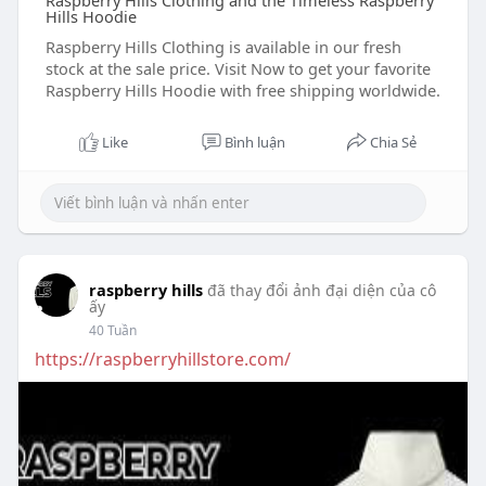
Raspberry Hills Clothing and the Timeless Raspberry
Hills Hoodie
Raspberry Hills Clothing is available in our fresh
stock at the sale price. Visit Now to get your favorite
Raspberry Hills Hoodie with free shipping worldwide.
Like
Bình luận
Chia Sẻ
raspberry hills
đã thay đổi ảnh đại diện của cô
ấy
40 Tuần
https://raspberryhillstore.com/