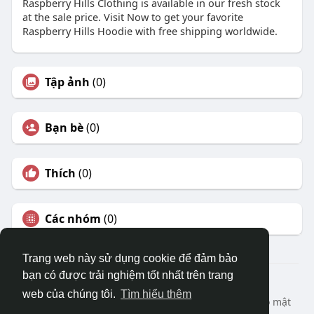
Raspberry Hills Clothing is available in our fresh stock
at the sale price. Visit Now to get your favorite
Raspberry Hills Hoodie with free shipping worldwide.
Tập ảnh
(0)
Bạn bè
(0)
Thích
(0)
Các nhóm
(0)
Trang web này sử dụng cookie để đảm bảo
bạn có được trải nghiệm tốt nhất trên trang
© 2026 DRVIET.COM
web của chúng tôi.
Tìm hiểu thêm
Nhà
Bao Quát
Liên hệ chúng tôi
Chính sách bảo mật