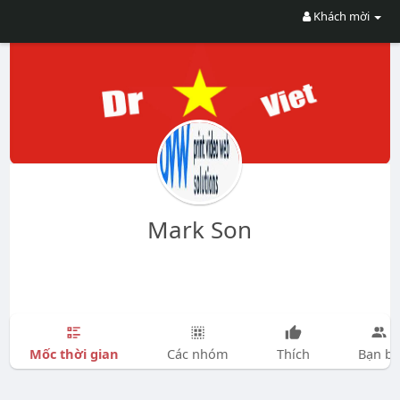
Khách mời
Mark Son
Mốc thời gian
Các nhóm
Thích
Bạn bè