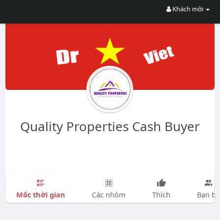
Khách mời
Quality Properties Cash Buyer
Mốc thời gian
Các nhóm
Thích
Bạn bè