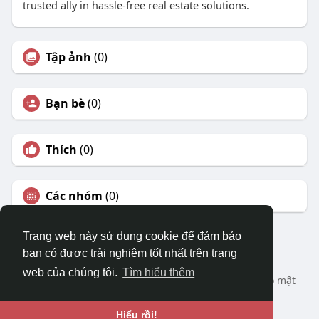
trusted ally in hassle-free real estate solutions.
Tập ảnh
(0)
Bạn bè
(0)
Thích
(0)
Các nhóm
(0)
Trang web này sử dụng cookie để đảm bảo
bạn có được trải nghiệm tốt nhất trên trang
© 2026 DRVIET.COM
web của chúng tôi.
Tìm hiểu thêm
Nhà
Bao Quát
Liên hệ chúng tôi
Chính sách bảo mật
Điều khoản sử dụng
Yêu cầu hoàn lại
Blog
Ngôn ngữ
Hiểu rồi!