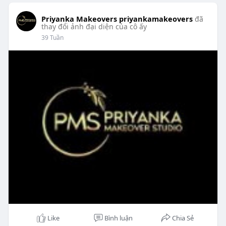
Priyanka Makeovers priyankamakeovers
đã
thay đổi ảnh đại diện của cô ấy
39 Tuần
Like
Bình luận
Chia Sẻ