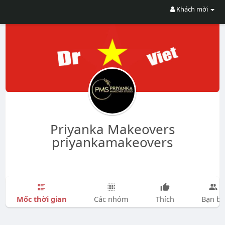
Khách mời
Priyanka Makeovers
priyankamakeovers
Mốc thời gian
Các nhóm
Thích
Bạn bè