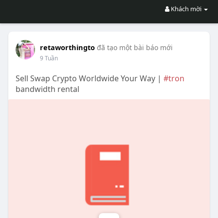
Khách mời
retaworthingto
đã tạo một bài báo mới
9 Tuần
Sell Swap Crypto Worldwide Your Way |
#tron
bandwidth rental