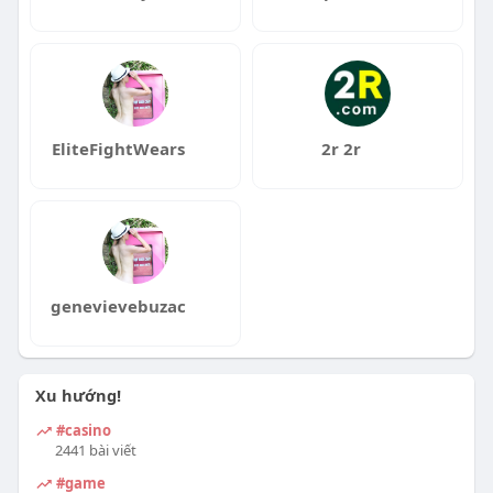
EliteFightWears
2r 2r
genevievebuzac
Xu hướng!
#casino
2441 bài viết
#game