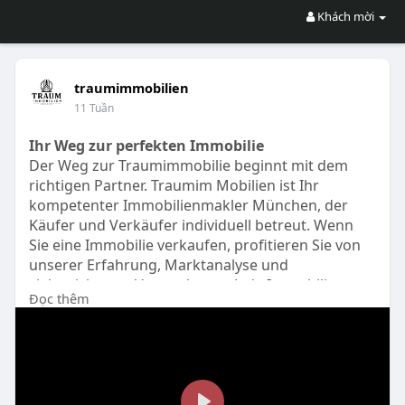
Khách mời
traumimmobilien
11 Tuần
Ihr Weg zur perfekten Immobilie
Der Weg zur Traumimmobilie beginnt mit dem
richtigen Partner. Traumim Mobilien ist Ihr
kompetenter Immobilienmakler München, der
Käufer und Verkäufer individuell betreut. Wenn
Sie eine Immobilie verkaufen, profitieren Sie von
unserer Erfahrung, Marktanalyse und
zielgerichteten Vermarktung. Jede Immobilie
Đọc thêm
verdient eine individuelle Strategie – genau das
setzen wir um.
https://traumimmobilien-projek....t.de/immobilie-
verka