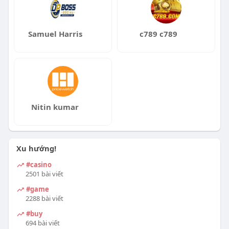
n
Samuel Harris
c789 c789
Nitin kumar
Xu hướng!
#casino
2501 bài viết
#game
2288 bài viết
#buy
694 bài viết