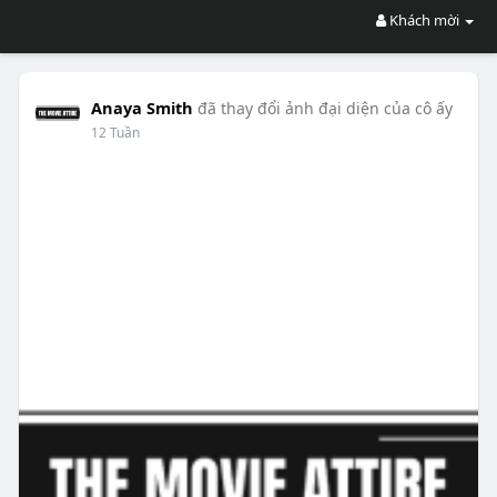
Khách mời
Anaya Smith
đã thay đổi ảnh đại diện của cô ấy
12 Tuần