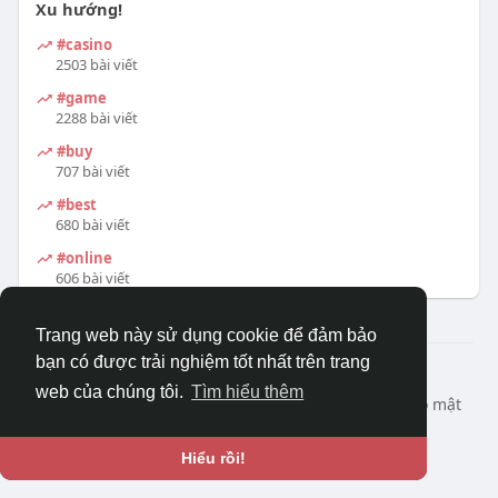
Xu hướng!
#casino
2503 bài viết
#game
2288 bài viết
#buy
707 bài viết
#best
680 bài viết
#online
606 bài viết
Trang web này sử dụng cookie để đảm bảo
bạn có được trải nghiệm tốt nhất trên trang
© 2026 DRVIET.COM
web của chúng tôi.
Tìm hiểu thêm
Nhà
Bao Quát
Liên hệ chúng tôi
Chính sách bảo mật
Điều khoản sử dụng
Yêu cầu hoàn lại
Blog
Ngôn ngữ
Hiểu rồi!