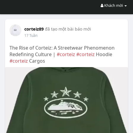
Khách mời
corteiz89
đã tạo một bài báo mới
17 Tuần
The Rise of Corteiz: A Streetwear Phenomenon
Redefining Culture |
#corteiz
#corteiz
Hoodie
#corteiz
Cargos