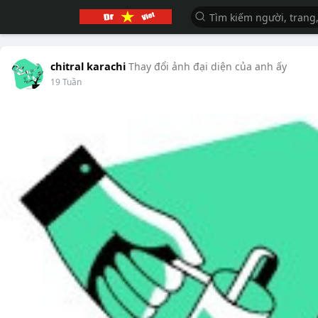
chitral karachi
Thay đổi ảnh đại diện của anh ấy
19 Tuần