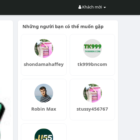
Khách mời
Những người bạn có thể muốn gặp
shondamahaffey
tk999bncom
Robin Max
stussy456767