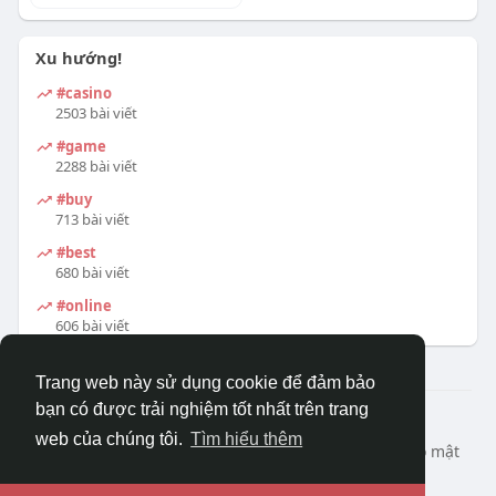
Xu hướng!
#casino
2503 bài viết
#game
2288 bài viết
#buy
713 bài viết
#best
680 bài viết
#online
606 bài viết
Trang web này sử dụng cookie để đảm bảo
bạn có được trải nghiệm tốt nhất trên trang
© 2026 DRVIET.COM
web của chúng tôi.
Tìm hiểu thêm
Nhà
Bao Quát
Liên hệ chúng tôi
Chính sách bảo mật
Điều khoản sử dụng
Yêu cầu hoàn lại
Blog