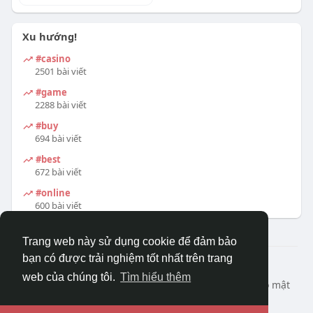
Xu hướng!
#casino
2501 bài viết
#game
2288 bài viết
#buy
694 bài viết
#best
672 bài viết
#online
600 bài viết
Trang web này sử dụng cookie để đảm bảo
bạn có được trải nghiệm tốt nhất trên trang
© 2026 DRVIET.COM
web của chúng tôi.
Tìm hiểu thêm
Nhà
Bao Quát
Liên hệ chúng tôi
Chính sách bảo mật
Điều khoản sử dụng
Yêu cầu hoàn lại
Blog