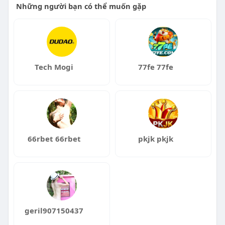
Những người bạn có thể muốn gặp
Tech Mogi
77fe 77fe
66rbet 66rbet
pkjk pkjk
geril907150437