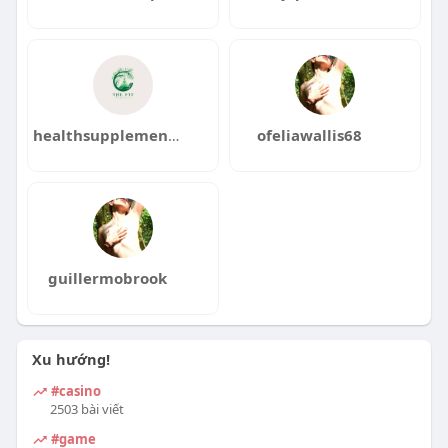
healthsupplements5861
ofeliawallis68
guillermobrook
Xu hướng!
#casino
2503 bài viết
#game