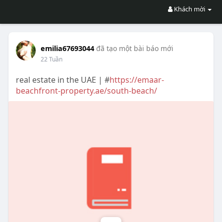
Khách mời
emilia67693044
đã tạo một bài báo mới
22 Tuần
real estate in the UAE | #
https://emaar-
beachfront-property.ae/south-beach/