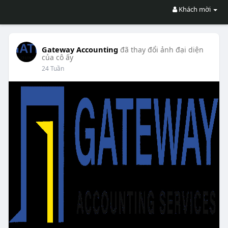
Khách mời
Gateway Accounting
đã thay đổi ảnh đại diện
của cô ấy
24 Tuần