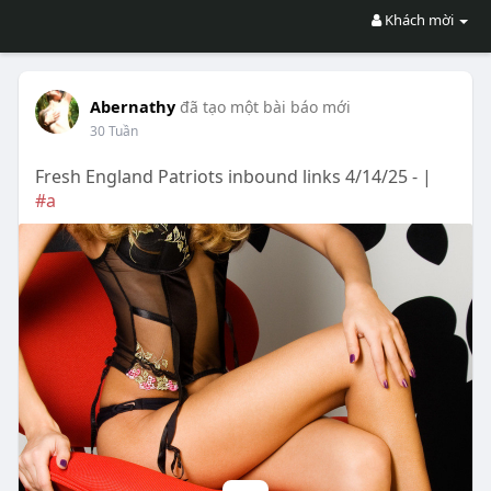
Khách mời
Abernathy
đã tạo một bài báo mới
30 Tuần
Fresh England Patriots inbound links 4/14/25 - |
#a