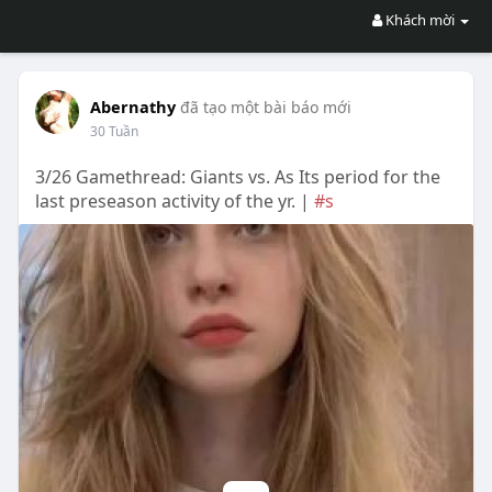
Khách mời
Abernathy
đã tạo một bài báo mới
30 Tuần
3/26 Gamethread: Giants vs. As Its period for the
last preseason activity of the yr. |
#s