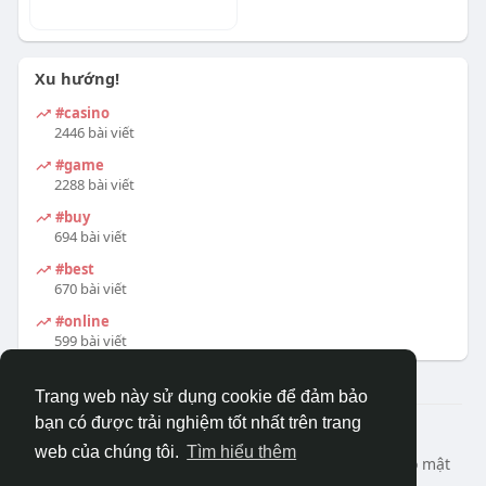
Xu hướng!
#casino
2446 bài viết
#game
2288 bài viết
#buy
694 bài viết
#best
670 bài viết
#online
599 bài viết
Trang web này sử dụng cookie để đảm bảo
bạn có được trải nghiệm tốt nhất trên trang
© 2026 DRVIET.COM
web của chúng tôi.
Tìm hiểu thêm
Nhà
Bao Quát
Liên hệ chúng tôi
Chính sách bảo mật
Điều khoản sử dụng
Yêu cầu hoàn lại
Blog