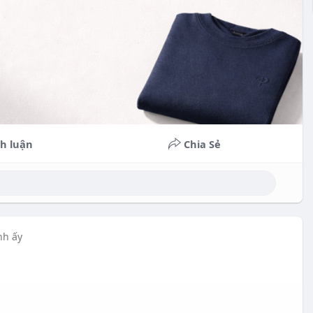
h luận
Chia Sẻ
nh ấy