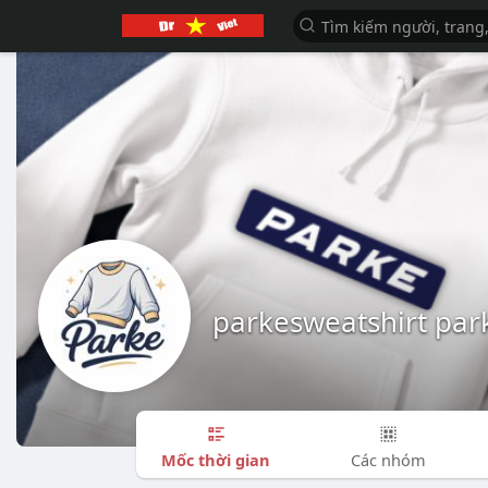
parkesweatshirt par
Mốc thời gian
Các nhóm