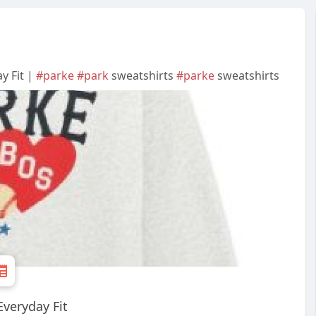
y Fit |
#parke
#park
sweatshirts
#parke
sweatshirts
Everyday Fit