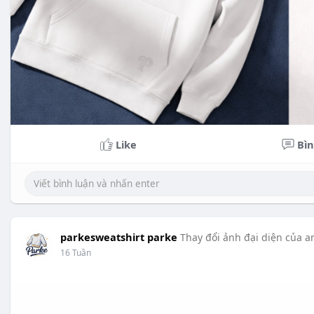
Like
Bìn
parkesweatshirt parke
Thay đổi ảnh đại diện của a
16 Tuần