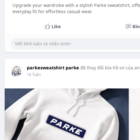
Upgrade your wardrobe with a stylish Parke sweatshirt, off
everyday fit for effortless casual wear.
Like
Bìn
parkesweatshirt parke
đã thay đổi bìa hồ sơ của an
16 Tuần