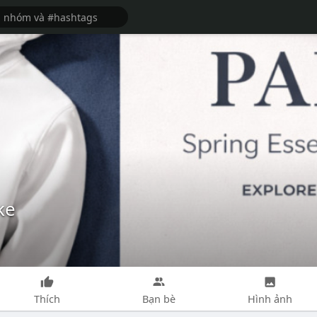
ke
Thích
Bạn bè
Hình ảnh