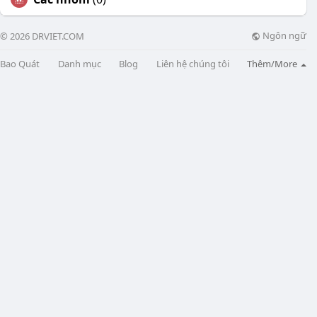
Ngôn ngữ
© 2026 DRVIET.COM
Bao Quát
Danh mục
Blog
Liên hệ chúng tôi
Thêm/More