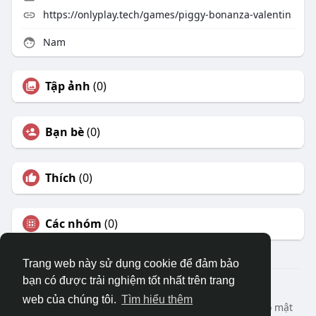
https://onlyplay.tech/games/piggy-bonanza-valentin
Nam
Tập ảnh
(0)
Bạn bè
(0)
Thích
(0)
Các nhóm
(0)
Trang web này sử dụng cookie để đảm bảo
bạn có được trải nghiệm tốt nhất trên trang
© 2026 DRVIET.COM
web của chúng tôi.
Tìm hiểu thêm
Nhà
Bao Quát
Liên hệ chúng tôi
Chính sách bảo mật