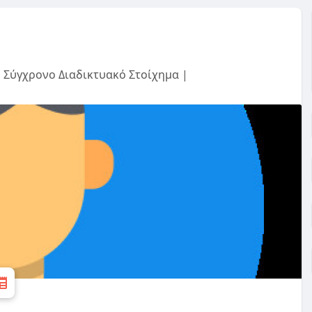
ο Σύγχρονο Διαδικτυακό Στοίχημα |