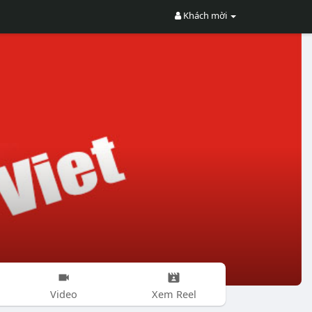
Khách mời
Video
Xem Reel