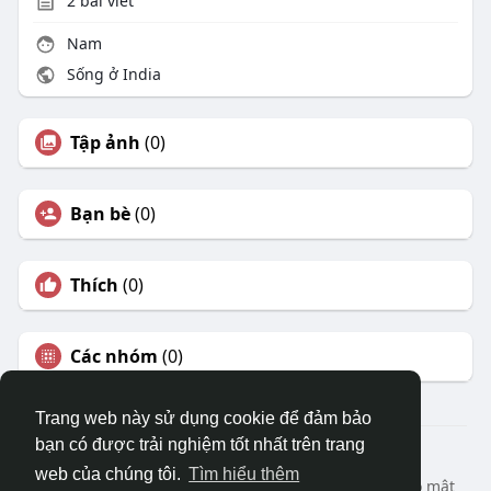
2
bài viết
Nam
Sống ở India
Tập ảnh
(0)
Bạn bè
(0)
Thích
(0)
Các nhóm
(0)
Trang web này sử dụng cookie để đảm bảo
bạn có được trải nghiệm tốt nhất trên trang
© 2026 DRVIET.COM
web của chúng tôi.
Tìm hiểu thêm
Nhà
Bao Quát
Liên hệ chúng tôi
Chính sách bảo mật