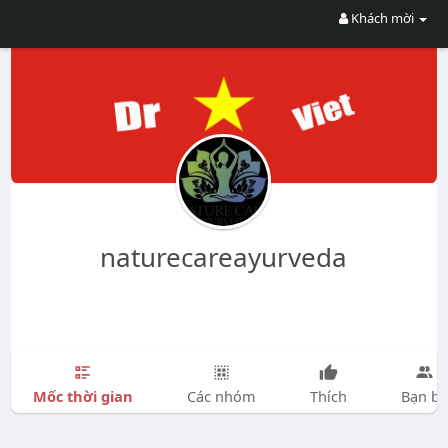
Khách mời
naturecareayurveda
Mốc thời gian
Các nhóm
Thích
Bạn bè