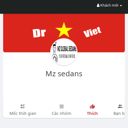
Khách mời
Mz sedans
Thích
Mốc thời gian
Các nhóm
Bạn bè