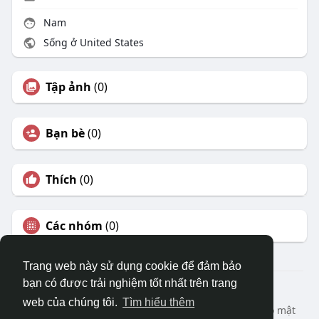
Nam
Sống ở United States
Tập ảnh
(0)
Bạn bè
(0)
Thích
(0)
Các nhóm
(0)
Trang web này sử dụng cookie để đảm bảo
bạn có được trải nghiệm tốt nhất trên trang
© 2026 DRVIET.COM
web của chúng tôi.
Tìm hiểu thêm
Nhà
Bao Quát
Liên hệ chúng tôi
Chính sách bảo mật