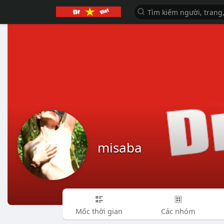
misaba
Mốc thời gian
Các nhóm