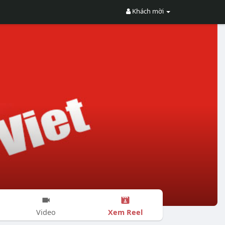
Khách mời
Xem Reel
Video