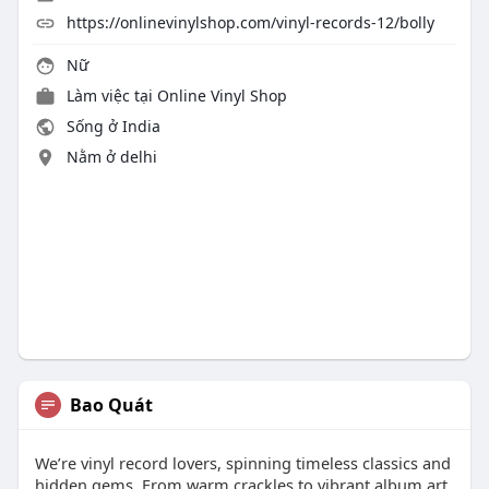
https://onlinevinylshop.com/vinyl-records-12/bolly
Nữ
Làm việc tại
Online Vinyl Shop
Sống ở India
Nằm ở delhi
Bao Quát
We’re vinyl record lovers, spinning timeless classics and
hidden gems. From warm crackles to vibrant album art,