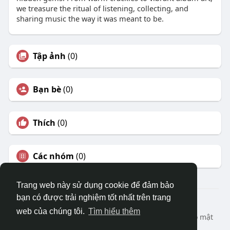
we treasure the ritual of listening, collecting, and
sharing music the way it was meant to be.
Tập ảnh
(0)
Bạn bè
(0)
Thích
(0)
Các nhóm
(0)
Trang web này sử dụng cookie để đảm bảo
bạn có được trải nghiệm tốt nhất trên trang
© 2026 DRVIET.COM
web của chúng tôi.
Tìm hiểu thêm
Nhà
Bao Quát
Liên hệ chúng tôi
Chính sách bảo mật
Điều khoản sử dụng
Yêu cầu hoàn lại
Blog