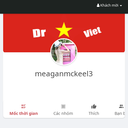
Khách mời
meaganmckeel3
Mốc thời gian
Các nhóm
Thích
Bạn bè