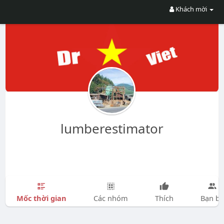
Khách mời
lumberestimator
Mốc thời gian
Các nhóm
Thích
Bạn bè