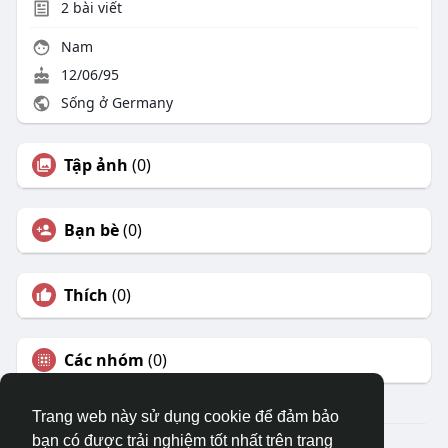
2
bài viết
Nam
12/06/95
Sống ở Germany
Tập ảnh
(0)
Bạn bè
(0)
Thích
(0)
Các nhóm
(0)
Trang web này sử dụng cookie để đảm bảo
bạn có được trải nghiệm tốt nhất trên trang