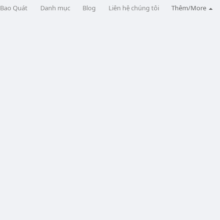
Bao Quát
Danh mục
Blog
Liên hệ chúng tôi
Thêm/More