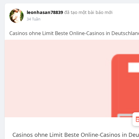
leonhasan78839
đã tạo một bài báo mới
34 Tuần
Casinos ohne Limit Beste Online-Casinos in Deutschla
Casinos ohne Limit Beste Online-Casinos in De