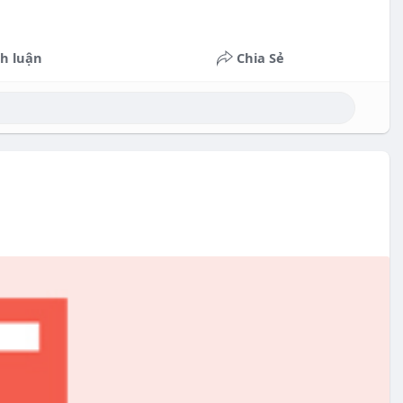
h luận
Chia Sẻ