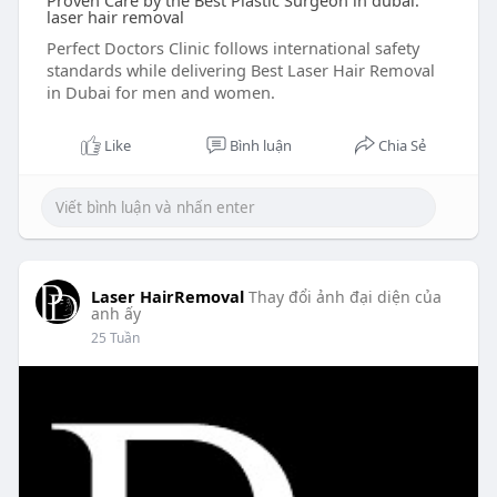
Proven Care by the Best Plastic Surgeon in dubai:
laser hair removal
Perfect Doctors Clinic follows international safety
standards while delivering Best Laser Hair Removal
in Dubai for men and women.
Like
Bình luận
Chia Sẻ
Laser HairRemoval
Thay đổi ảnh đại diện của
anh ấy
25 Tuần