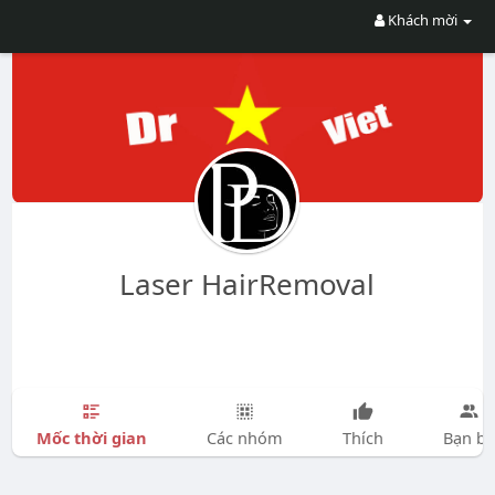
Khách mời
Laser HairRemoval
Mốc thời gian
Các nhóm
Thích
Bạn bè