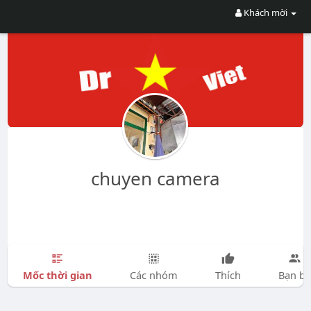
Khách mời
chuyen camera
Mốc thời gian
Các nhóm
Thích
Bạn bè