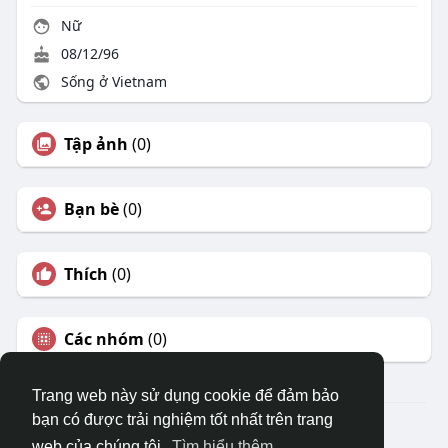
Nữ
08/12/96
Sống ở Vietnam
Tập ảnh
(0)
Bạn bè
(0)
Thích
(0)
Các nhóm
(0)
Trang web này sử dụng cookie để đảm bảo
bạn có được trải nghiệm tốt nhất trên trang
© 2026 DRVIET.COM
web của chúng tôi.
Tìm hiểu thêm