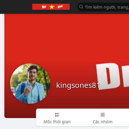
kingsones81
Mốc thời gian
Các nhóm