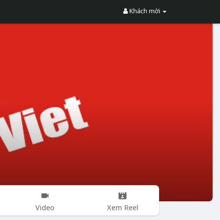
Khách mời
Video
Xem Reel