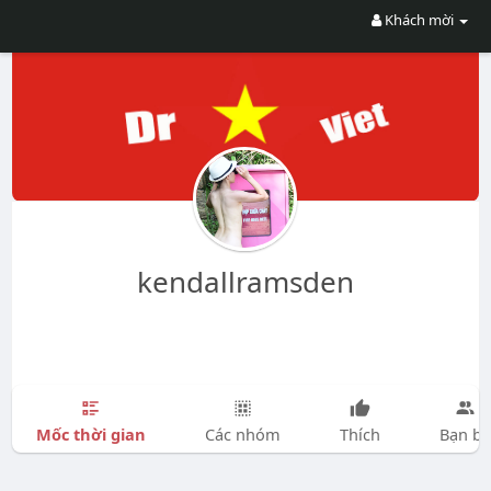
Khách mời
kendallramsden
Mốc thời gian
Các nhóm
Thích
Bạn bè