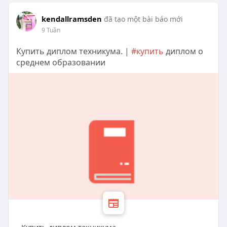
kendallramsden
đã tạo một bài báo mới
9 Tuần
Купить диплом техникума. |
#купить
диплом о
среднем образовании