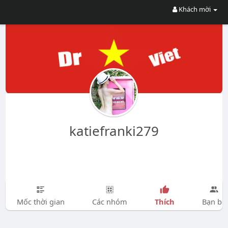
Khách mời
katiefranki279
Thích
Mốc thời gian
Các nhóm
Bạn bè