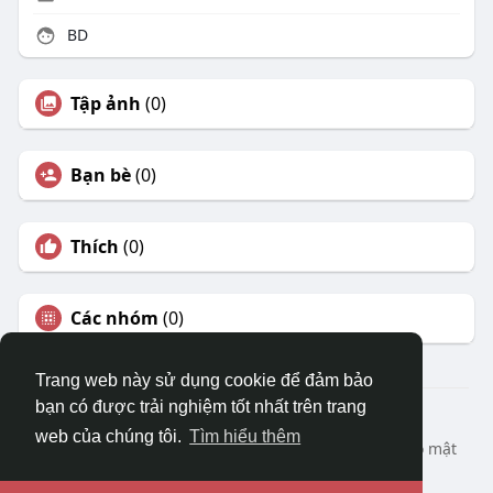
BD
Tập ảnh
(0)
Bạn bè
(0)
Thích
(0)
Các nhóm
(0)
Trang web này sử dụng cookie để đảm bảo
bạn có được trải nghiệm tốt nhất trên trang
© 2026 DRVIET.COM
web của chúng tôi.
Tìm hiểu thêm
Nhà
Bao Quát
Liên hệ chúng tôi
Chính sách bảo mật
Điều khoản sử dụng
Yêu cầu hoàn lại
Blog