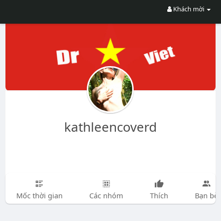
Khách mời
kathleencoverd
Mốc thời gian
Các nhóm
Thích
Bạn bè