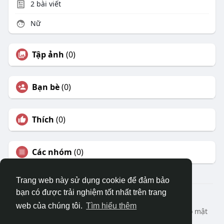
2
bài viết
Nữ
Tập ảnh
(0)
Bạn bè
(0)
Thích
(0)
Các nhóm
(0)
Trang web này sử dụng cookie để đảm bảo
bạn có được trải nghiệm tốt nhất trên trang
© 2026 DRVIET.COM
web của chúng tôi.
Tìm hiểu thêm
Nhà
Bao Quát
Liên hệ chúng tôi
Chính sách bảo mật
Điều khoản sử dụng
Yêu cầu hoàn lại
Blog