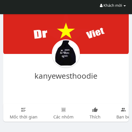
Khách mời
kanyewesthoodie
Mốc thời gian
Các nhóm
Thích
Bạn bè