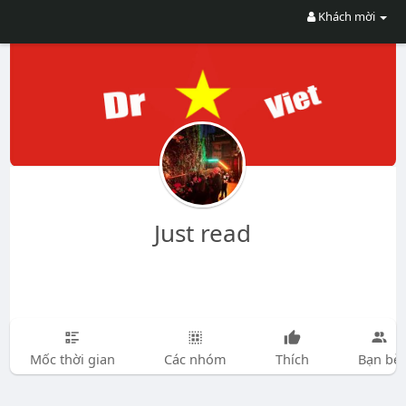
Khách mời
Just read
Mốc thời gian
Các nhóm
Thích
Bạn bè