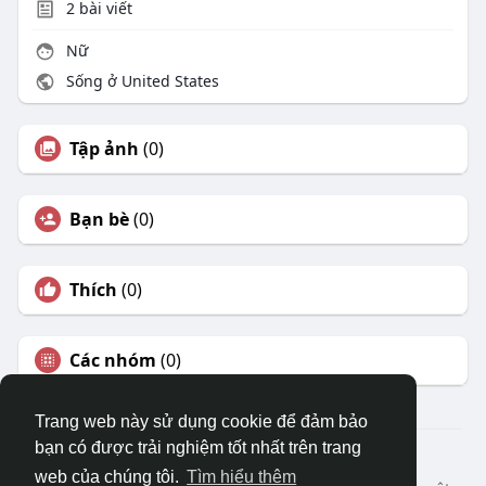
2
bài viết
Nữ
Sống ở United States
Tập ảnh
(0)
Bạn bè
(0)
Thích
(0)
Các nhóm
(0)
Trang web này sử dụng cookie để đảm bảo
bạn có được trải nghiệm tốt nhất trên trang
© 2026 DRVIET.COM
web của chúng tôi.
Tìm hiểu thêm