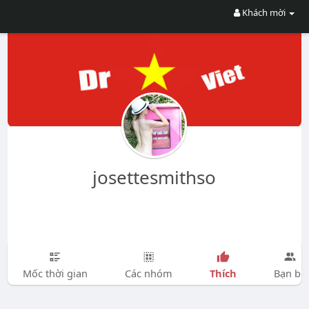
Khách mời
josettesmithso
Thích
Mốc thời gian
Các nhóm
Bạn bè