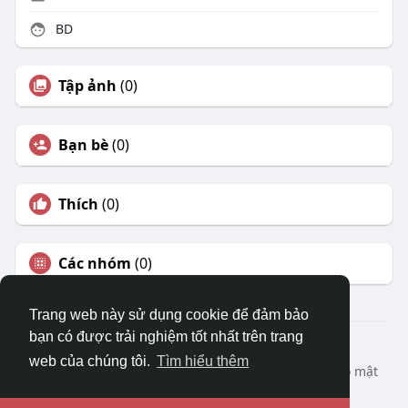
BD
Tập ảnh
(0)
Bạn bè
(0)
Thích
(0)
Các nhóm
(0)
Trang web này sử dụng cookie để đảm bảo
bạn có được trải nghiệm tốt nhất trên trang
© 2026 DRVIET.COM
web của chúng tôi.
Tìm hiểu thêm
Nhà
Bao Quát
Liên hệ chúng tôi
Chính sách bảo mật
Điều khoản sử dụng
Yêu cầu hoàn lại
Blog