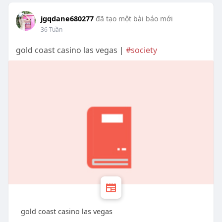
jgqdane680277
đã tạo một bài báo mới
36 Tuần
gold coast casino las vegas |
#society
gold coast casino las vegas