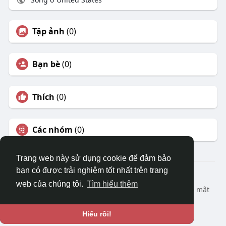
Tập ảnh
(0)
Bạn bè
(0)
Thích
(0)
Các nhóm
(0)
Trang web này sử dụng cookie để đảm bảo
bạn có được trải nghiệm tốt nhất trên trang
© 2026 DRVIET.COM
web của chúng tôi.
Tìm hiểu thêm
Nhà
Bao Quát
Liên hệ chúng tôi
Chính sách bảo mật
Điều khoản sử dụng
Yêu cầu hoàn lại
Blog
Ngôn ngữ
Hiểu rồi!