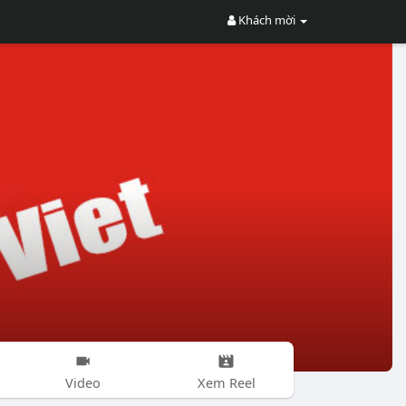
Khách mời
Video
Xem Reel