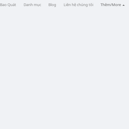
Bao Quát
Danh mục
Blog
Liên hệ chúng tôi
Thêm/More