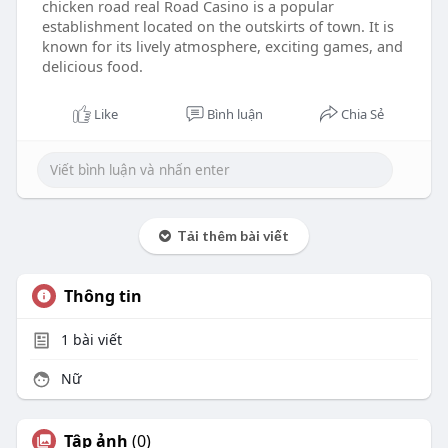
chicken road real Road Casino is a popular
establishment located on the outskirts of town. It is
known for its lively atmosphere, exciting games, and
delicious food.
Like
Bình luận
Chia Sẻ
Tải thêm bài viết
Thông tin
1
bài viết
Nữ
Tập ảnh
(0)