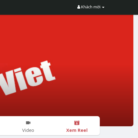
Khách mời
Xem Reel
Video