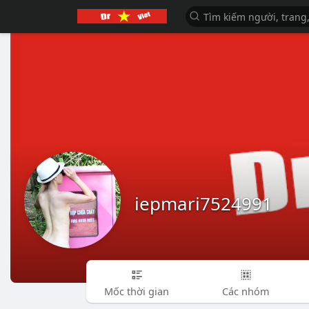
iepmari7524991
Mốc thời gian
Các nhóm